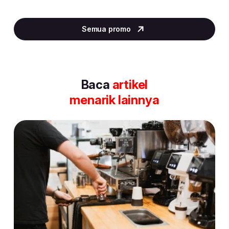
Item
2
Semua promo
of
30
Baca
artikel
menarik lainnya