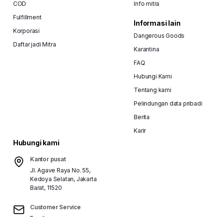
COD
Info mitra
Fulfillment
Informasi lain
Korporasi
Dangerous Goods
Daftar jadi Mitra
Karantina
FAQ
#lionparcel
#jasapengiriman
#ekspedisimurah
Hubungi Kami
Tentang kami
Pelindungan data pribadi
Bagikan
Berita
Karir
Hubungi kami
Kantor pusat
Jl. Agave Raya No. 55,
Kedoya Selatan, Jakarta
Barat, 11520
Customer Service