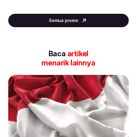
Item
2
Semua promo
of
30
Baca
artikel
menarik lainnya