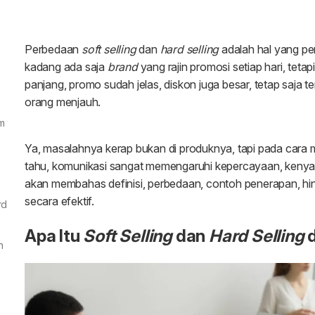
am
rd
n