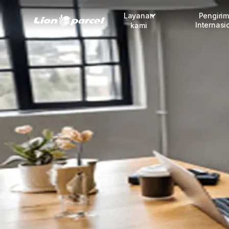
Layanan
Pengiri
Internasi
kami
Pengiriman
COD
Fulfillment
Korporasi
Daftar jadi Mitra
Lacak pendaftaran Mitra