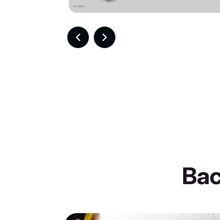
Item
2
of
30
Ba