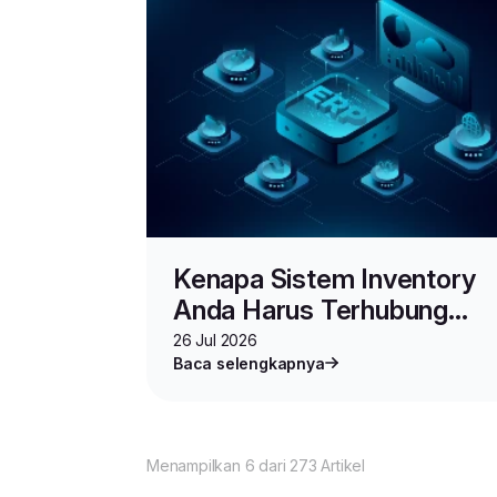
Kenapa Sistem Inventory
Anda Harus Terhubung
dengan ERP? Ini 5 Alasan
26 Jul 2026
Baca selengkapnya
Utamanya
Menampilkan 6 dari 273 Artikel