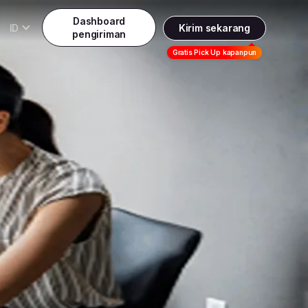
Dashboard
ID
Kirim sekarang
pengiriman
Daftar
Gratis Pick Up kapanpun
Indonesia
Indonesia
Masuk
English
Malaysia