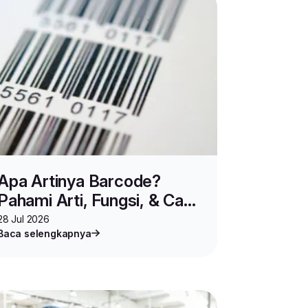
Apa Artinya Barcode?
Pahami Arti, Fungsi, & Cara
Bacanya
28 Jul 2026
Baca selengkapnya