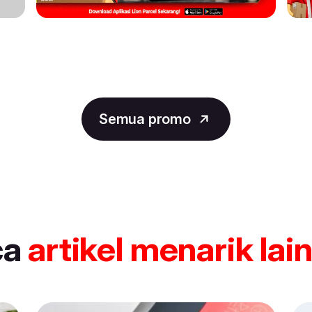
Semua promo
ca
artikel
menarik lai