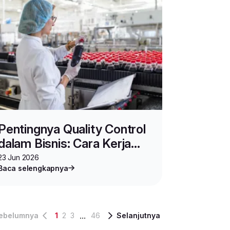
Pentingnya Quality Control
dalam Bisnis: Cara Kerja
dan Manfaatnya
23 Jun 2026
Baca selengkapnya
...
ebelumnya
1
2
3
46
Selanjutnya