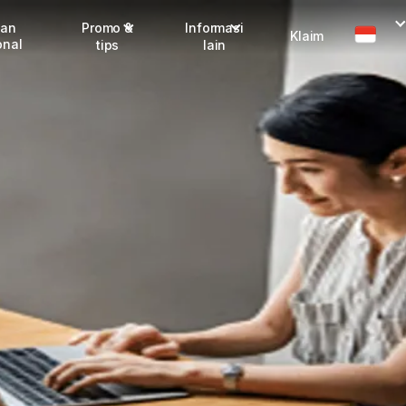
man
Promo &
Informasi
Klaim
onal
tips
lain
Promo terbaru
Dangerous Goods
Info seller
Karantina
Info mitra
FAQ
Tentang kami
Karir