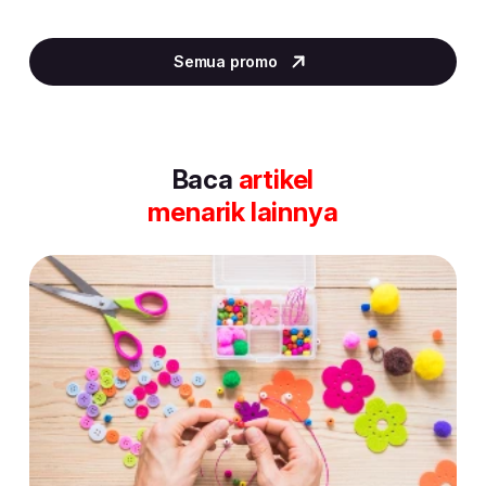
Item
4
Semua promo
of
30
Baca
artikel
menarik lainnya