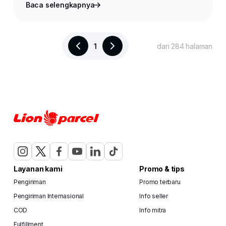
Baca selengkapnya
1
dari 284 halaman
Layanan kami
Promo & tips
Pengiriman
Promo terbaru
Pengiriman Internasional
Info seller
COD
Info mitra
Fulfillment