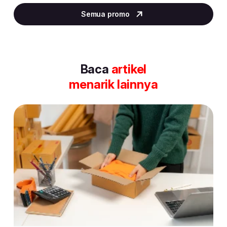
4
Semua promo
of
30
Baca
artikel
menarik lainnya