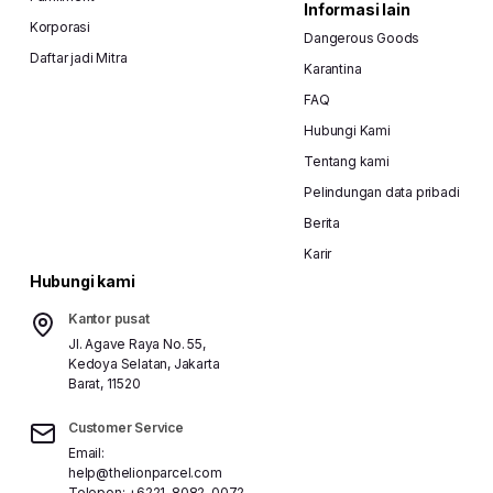
Informasi lain
Korporasi
Dangerous Goods
Daftar jadi Mitra
Karantina
FAQ
Hubungi Kami
Tentang kami
Pelindungan data pribadi
Berita
Karir
Hubungi kami
Kantor pusat
Jl. Agave Raya No. 55,
Kedoya Selatan, Jakarta
Barat, 11520
Customer Service
Email:
help@thelionparcel.com
Telepon:
+6221-8082-0072