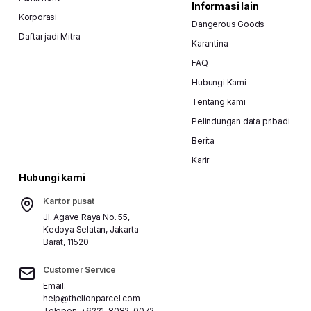
Informasi lain
Korporasi
Dangerous Goods
Daftar jadi Mitra
Karantina
FAQ
Hubungi Kami
Tentang kami
Pelindungan data pribadi
Berita
Karir
Hubungi kami
Kantor pusat
Jl. Agave Raya No. 55,
Kedoya Selatan, Jakarta
Barat, 11520
Customer Service
Email:
help@thelionparcel.com
Telepon:
+6221-8082-0072