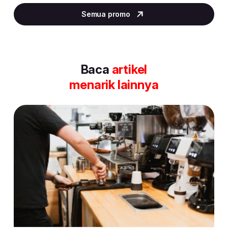
2
Semua promo
of
30
Baca
artikel
menarik lainnya