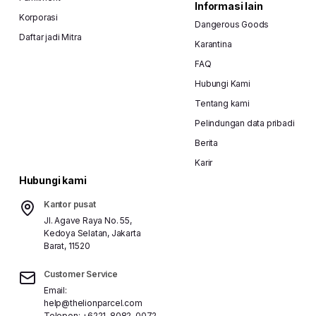
Informasi lain
Korporasi
Dangerous Goods
Daftar jadi Mitra
Karantina
FAQ
Hubungi Kami
Tentang kami
Pelindungan data pribadi
Berita
Karir
Hubungi kami
Kantor pusat
Jl. Agave Raya No. 55,
Kedoya Selatan, Jakarta
Barat, 11520
Customer Service
Email:
help@thelionparcel.com
Telepon:
+6221-8082-0072