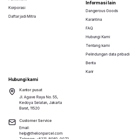
Informasi lain
Korporasi
Dangerous Goods
Daftar jadi Mitra
Karantina
FAQ
Hubungi Kami
Tentang kami
Pelindungan data pribadi
Berita
Karir
Hubungi kami
Kantor pusat
Jl. Agave Raya No. 55,
Kedoya Selatan, Jakarta
Barat, 11520
Customer Service
Email:
help@thelionparcel.com
Telepon:
+6221-8082-0072