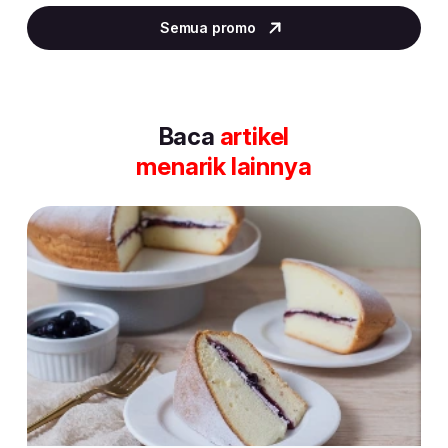
6
Semua promo
of
30
Baca
artikel
menarik lainnya