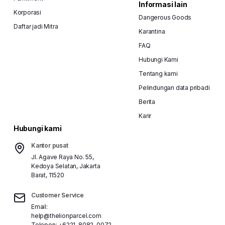
Informasi lain
Korporasi
Dangerous Goods
Daftar jadi Mitra
Karantina
FAQ
Hubungi Kami
Tentang kami
Pelindungan data pribadi
Berita
Karir
Hubungi kami
Kantor pusat
Jl. Agave Raya No. 55,
Kedoya Selatan, Jakarta
Barat, 11520
Customer Service
Email:
help@thelionparcel.com
Telepon:
+6221-8082-0072