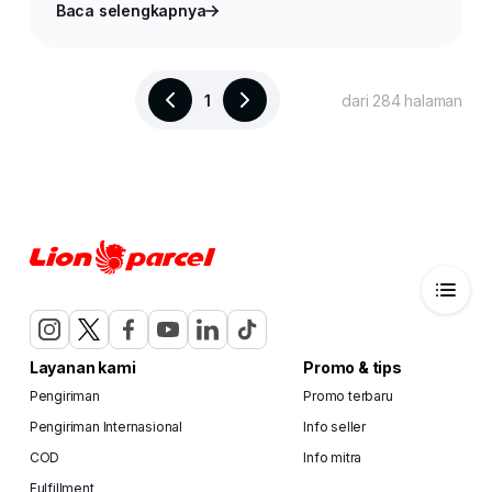
Baca selengkapnya
1
dari 284 halaman
Layanan kami
Promo & tips
Pengiriman
Promo terbaru
Pengiriman Internasional
Info seller
COD
Info mitra
Fulfillment