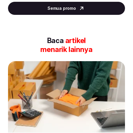
2
Semua promo
of
30
Baca
artikel
menarik lainnya