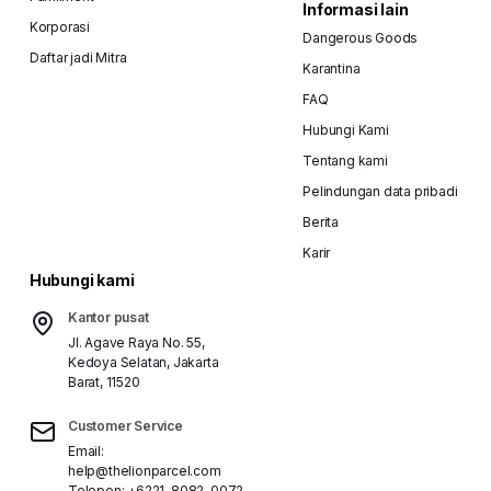
Informasi lain
Korporasi
Dangerous Goods
Daftar jadi Mitra
Karantina
FAQ
Hubungi Kami
Tentang kami
Pelindungan data pribadi
Berita
Karir
Hubungi kami
Kantor pusat
Jl. Agave Raya No. 55,
Kedoya Selatan, Jakarta
Barat, 11520
Customer Service
Email:
help@thelionparcel.com
Telepon:
+6221-8082-0072