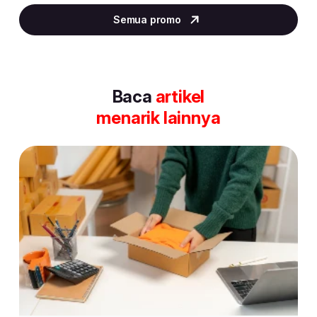
2
Semua promo
of
30
Baca
artikel
menarik lainnya