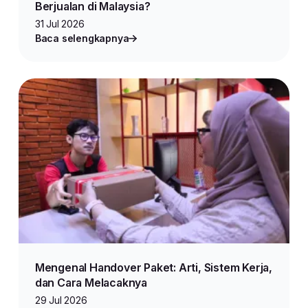
Berjualan di Malaysia?
31 Jul 2026
Baca selengkapnya
Mengenal Handover Paket: Arti, Sistem Kerja,
dan Cara Melacaknya
29 Jul 2026