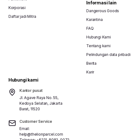
Informasi lain
Korporasi
Dangerous Goods
Daftar jadi Mitra
Karantina
FAQ
Hubungi Kami
Tentang kami
Pelindungan data pribadi
Berita
Karir
Hubungi kami
Kantor pusat
Jl. Agave Raya No. 55,
Kedoya Selatan, Jakarta
Barat, 11520
Customer Service
Email:
help@thelionparcel.com
Telepon:
+6221-8082-0072