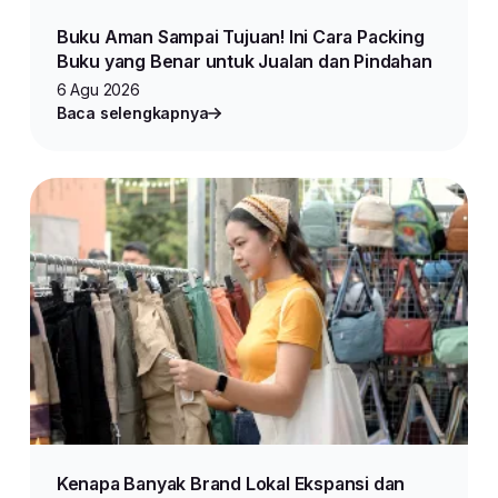
Buku Aman Sampai Tujuan! Ini Cara Packing
Buku yang Benar untuk Jualan dan Pindahan
6 Agu 2026
Baca selengkapnya
Kenapa Banyak Brand Lokal Ekspansi dan