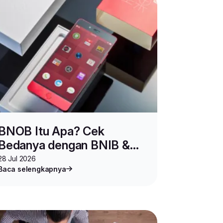
BNOB Itu Apa? Cek
Bedanya dengan BNIB &
Keuntungannya sebelum
28 Jul 2026
Baca selengkapnya
Beli