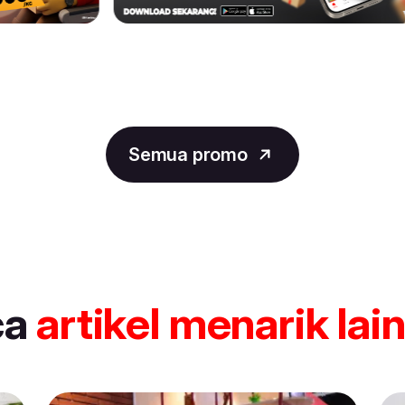
Semua promo
ca
artikel
menarik lai