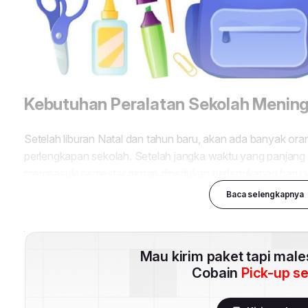
Baca selengkapnya
Mau kirim paket tapi mal
Cobain
Pick-up s