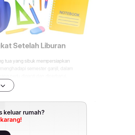
es keluar rumah?
ekarang!