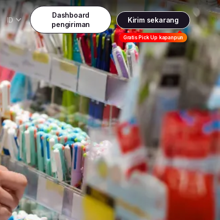
Dashboard
ID
Kirim sekarang
pengiriman
Daftar
Gratis Pick Up kapanpun
Indonesia
Indonesia
Masuk
English
Malaysia