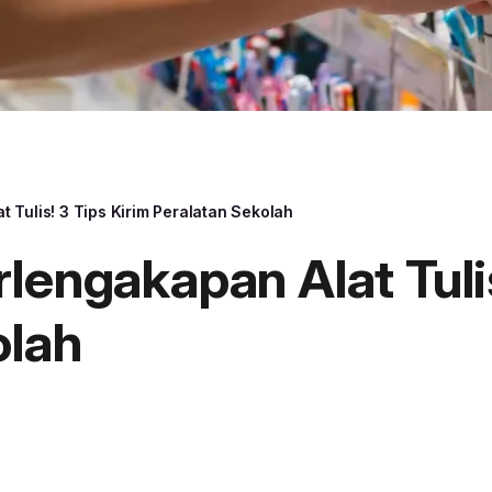
 Tulis! 3 Tips Kirim Peralatan Sekolah
lengakapan Alat Tulis
olah