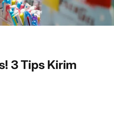
! 3 Tips Kirim