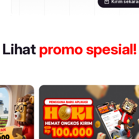
Kirim sekar
Lihat
promo spesial!