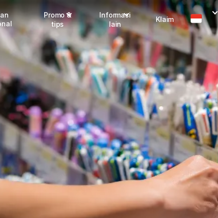
man
Promo &
Informasi
Klaim
onal
tips
lain
Promo terbaru
Dangerous Goods
Info seller
Karantina
Info mitra
FAQ
Tentang kami
Karir