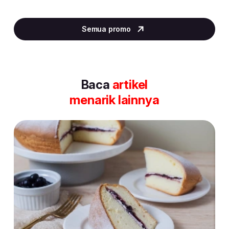
Item
2
Semua promo
of
30
Baca
artikel
menarik lainnya