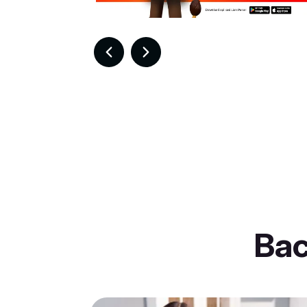
Item
6
of
30
Ba