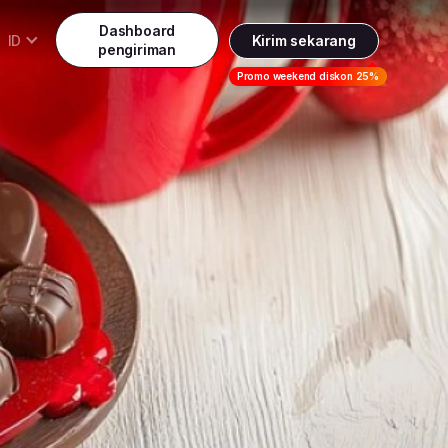
Dashboard
ID
Kirim sekarang
pengiriman
Daftar
Promo weekend diskon 25%
Indonesia
ndonesia
Masuk
English
alaysia