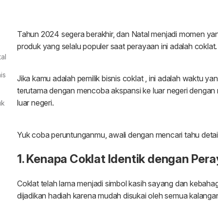
al
is
uk