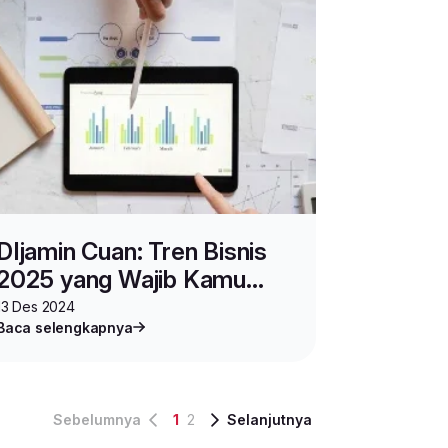
DIjamin Cuan: Tren Bisnis
2025 yang Wajib Kamu
Coba
13 Des 2024
Baca selengkapnya
Sebelumnya
1
2
Selanjutnya