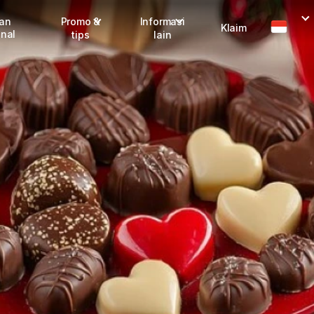
man
Promo &
Informasi
Klaim
onal
tips
lain
I
Promo terbaru
Dangerous Goods
Info seller
Karantina
M
Info mitra
FAQ
Tentang kami
Karir