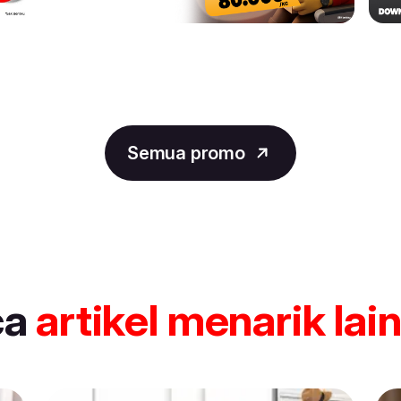
Semua promo
ca
artikel
menarik lai