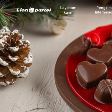
Layanan
Pengiri
Internasi
kami
Pengiriman
COD
Fulfillment
Korporasi
Daftar jadi Mitra
Lacak pendaftaran Mitra