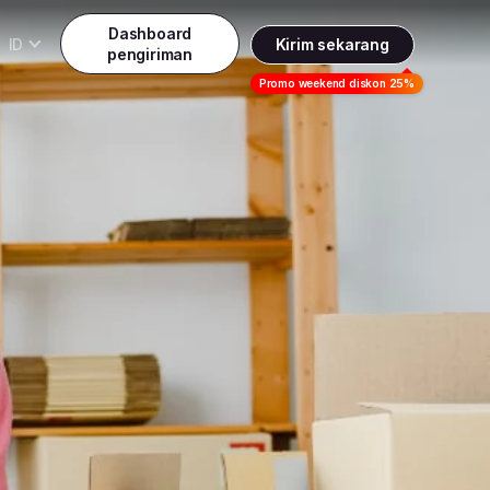
Dashboard
ID
Kirim sekarang
pengiriman
Daftar
Promo weekend diskon 25%
Indonesia
ndonesia
Masuk
English
alaysia