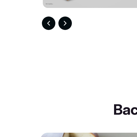
Item
3
of
30
Ba