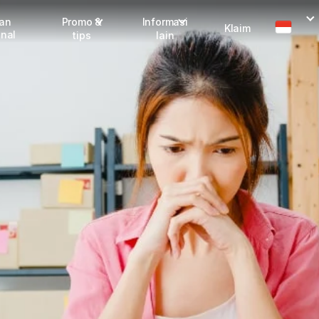
man
Promo &
Informasi
Klaim
onal
tips
lain
I
Promo terbaru
Dangerous Goods
Info seller
Karantina
M
Info mitra
FAQ
Tentang kami
Karir