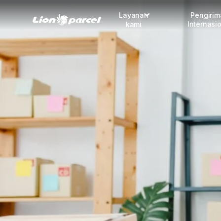
Layanan
Pengiri
Internasi
kami
Pengiriman
COD
Fulfillment
Korporasi
Daftar jadi Mitra
Lacak pendaftaran Mitra