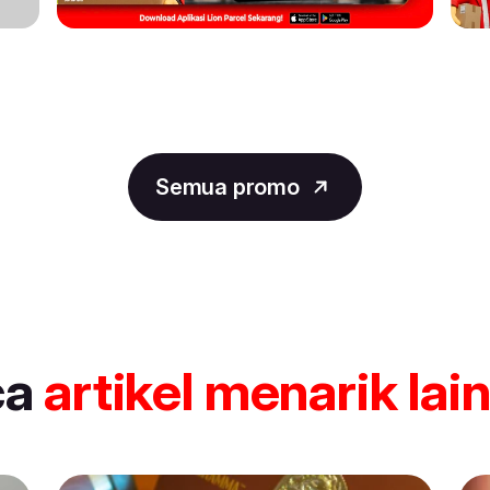
Semua promo
ca
artikel
menarik lai