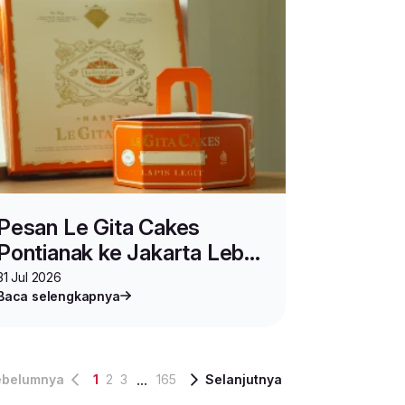
Pesan Le Gita Cakes
Pontianak ke Jakarta Lebih
Praktis di Kulioner Lion
31 Jul 2026
Baca selengkapnya
Parcel
...
ebelumnya
1
2
3
165
Selanjutnya