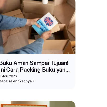
Buku Aman Sampai Tujuan!
Ini Cara Packing Buku yang
Benar untuk Jualan dan
6 Agu 2026
Baca selengkapnya
Pindahan