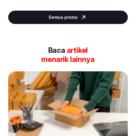
Item
2
Semua promo
of
30
Baca
artikel
menarik lainnya