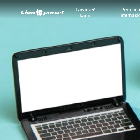
Layanan
Pengiri
Internasi
kami
Pengiriman
COD
Fulfillment
Korporasi
Daftar jadi Mitra
Lacak pendaftaran Mitra