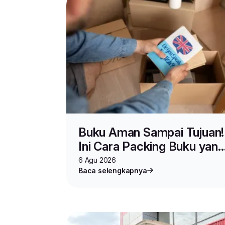
Buku Aman Sampai Tujuan!
Ini Cara Packing Buku yang
Benar untuk Jualan dan
6 Agu 2026
Baca selengkapnya
Pindahan