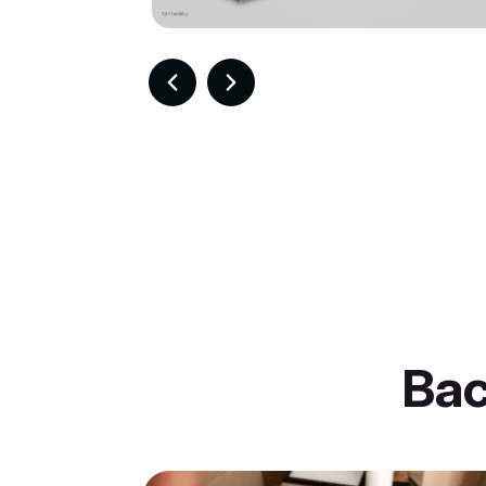
Item
2
of
30
Ba