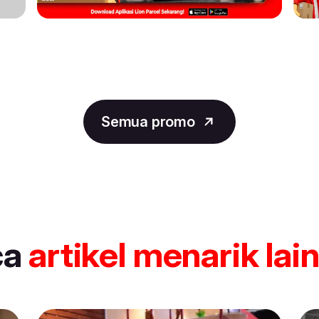
Semua promo
ca
artikel
menarik lai