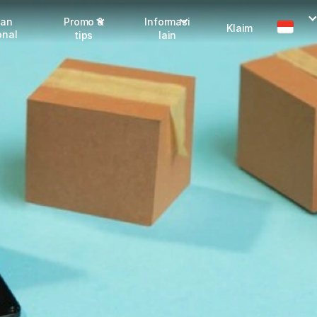
man
Promo &
Informasi
Klaim
onal
tips
lain
I
Promo terbaru
Dangerous Goods
Info seller
Karantina
M
Info mitra
FAQ
Tentang kami
Karir