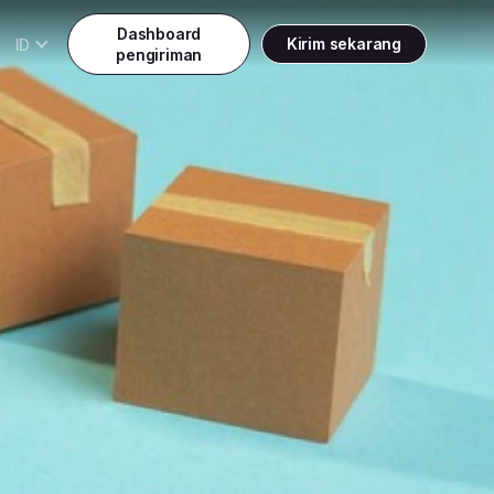
Dashboard
ID
Kirim sekarang
pengiriman
Daftar
Promo weekend diskon 25%
Indonesia
ndonesia
Masuk
English
alaysia