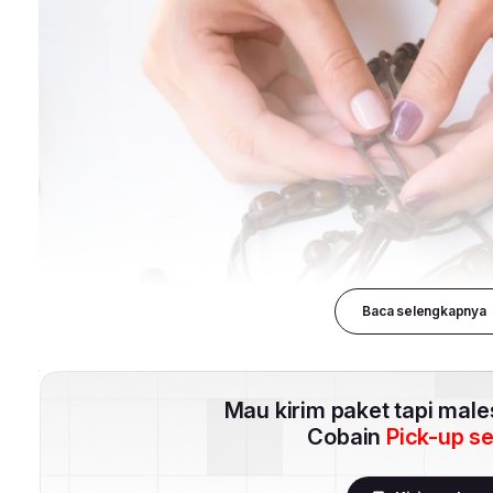
Baca selengkapnya
Mau kirim paket tapi mal
Cobain
Pick-up s