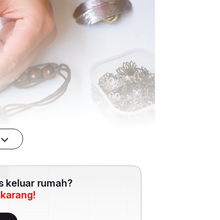
es keluar rumah?
ekarang!