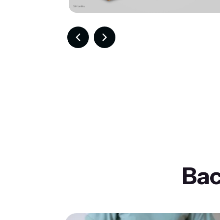
Item
3
of
30
Ba