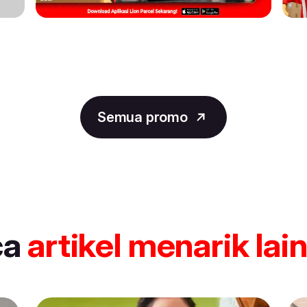
Semua promo
ca
artikel
menarik lai