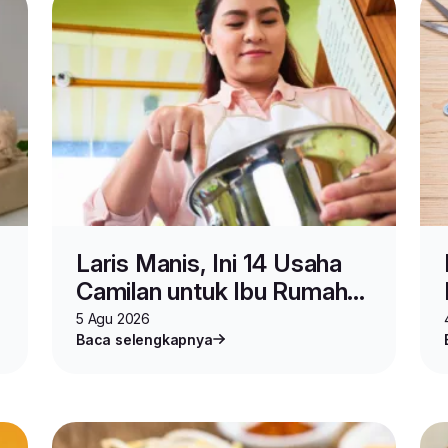
Laris Manis, Ini 14 Usaha
Camilan untuk Ibu Rumah
Tangga yang Wajib Dicoba
5 Agu 2026
Baca selengkapnya