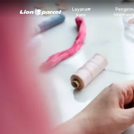
Layanan
Pengiri
Internasi
kami
Pengiriman
COD
Fulfillment
Korporasi
Daftar jadi Mitra
Lacak pendaftaran Mitra