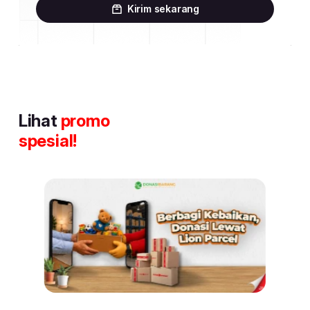
Kirim sekarang
Lihat
promo
spesial!