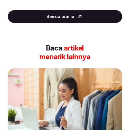
Item
2
Semua promo
of
30
Baca
artikel
menarik lainnya