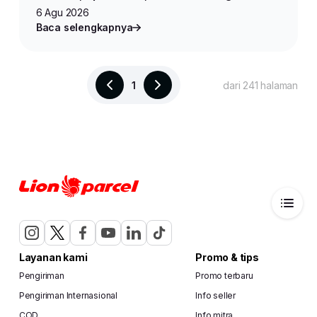
Produk untuk Jualan Online
6 Agu 2026
Baca selengkapnya
1
dari 241 halaman
Layanan kami
Promo & tips
Pengiriman
Promo terbaru
Pengiriman Internasional
Info seller
COD
Info mitra