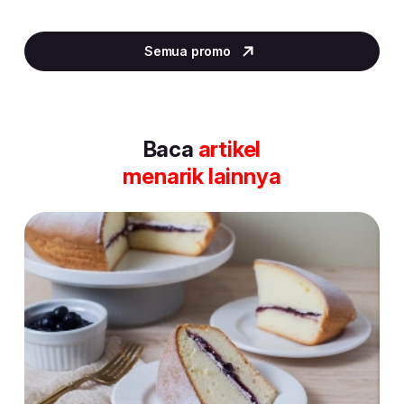
Item
2
Semua promo
of
30
Baca
artikel
menarik lainnya