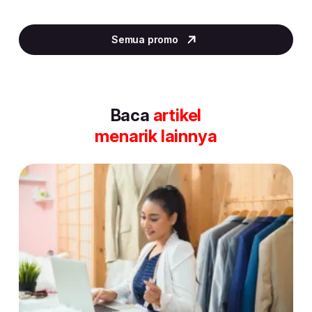
Item
2
Semua promo
of
30
Baca
artikel
menarik lainnya