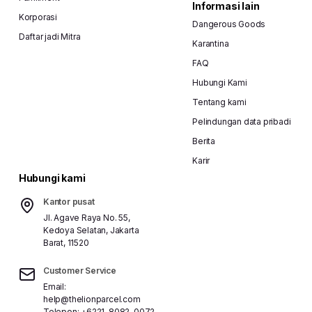
Informasi lain
Korporasi
Dangerous Goods
Daftar jadi Mitra
Karantina
FAQ
Hubungi Kami
Tentang kami
Pelindungan data pribadi
Berita
Karir
Hubungi kami
Kantor pusat
Jl. Agave Raya No. 55,
Kedoya Selatan, Jakarta
Barat, 11520
Customer Service
Email:
help@thelionparcel.com
Telepon:
+6221-8082-0072