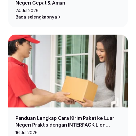
Negeri Cepat & Aman
24 Jul 2026
Baca selengkapnya
Panduan Lengkap Cara Kirim Paket ke Luar
Negeri Praktis dengan INTERPACK Lion
Parcel
16 Jul 2026