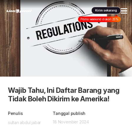
Kirim sekarang
Promo weekend diskon 25%
Layanan kami
Pengiriman
Pengiriman Internasional
COD
Promo & tips
Promo terbaru
Fulfillment
Informasi lain
Dangerous Goods
Info seller
Wajib Tahu, Ini Daftar Barang yang
Korporasi
Klaim
Tidak Boleh Dikirim ke Amerika!
Karantina
Info mitra
Daftar jadi Mitra
Indonesia
Penulis
Tanggal publish
FAQ
Lacak pendaftaran Mitra
18 November 2024
sultan abdul jabar
ID
Indonesia