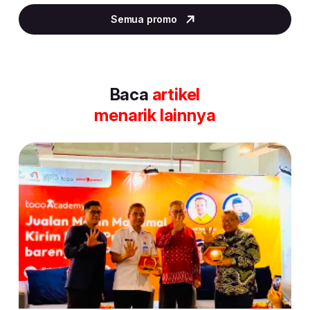
3
Semua promo
of
30
Baca
artikel
menarik lainnya