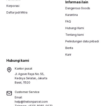
Informasi lain
Korporasi
Dangerous Goods
Daftar jadi Mitra
Karantina
FAQ
Hubungi Kami
Tentang kami
Pelindungan data pribadi
Berita
Karir
Hubungi kami
Kantor pusat
Jl. Agave Raya No. 55,
Kedoya Selatan, Jakarta
Barat, 11520
Customer Service
Email:
help@thelionparcel.com
Telepon:
+6221-8082-0072