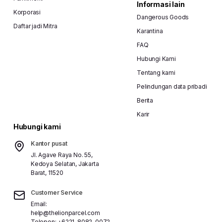
Informasi lain
Korporasi
Dangerous Goods
Daftar jadi Mitra
Karantina
FAQ
Hubungi Kami
Tentang kami
Pelindungan data pribadi
Berita
Karir
Hubungi kami
Kantor pusat
Jl. Agave Raya No. 55,
Kedoya Selatan, Jakarta
Barat, 11520
Customer Service
Email:
help@thelionparcel.com
Telepon:
+6221-8082-0072