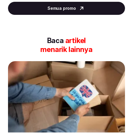
2
Semua promo
of
30
Baca
artikel
menarik lainnya