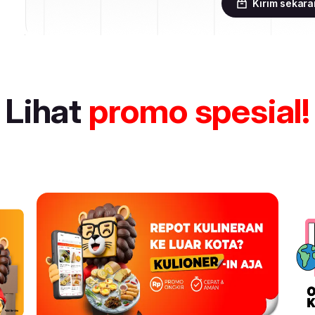
Kirim sekar
Lihat
promo spesial!