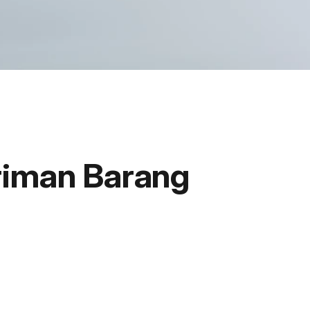
riman Barang