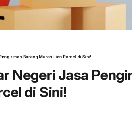
Pengiriman Barang Murah Lion Parcel di Sini!
ar Negeri Jasa Pengi
el di Sini!