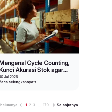
Mengenal Cycle Counting,
Kunci Akurasi Stok agar
Bisnis Berjalan Strategis
30 Jul 2026
Baca selengkapnya
...
belumnya
1
2
3
179
Selanjutnya