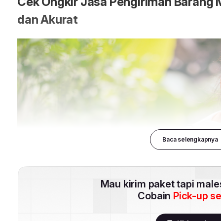
Baca selengkapnya
Mau kirim paket tapi mal
Cobain
Pick-up s