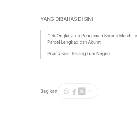
YANG DIBAHAS DI SINI
Cek Ongkir Jasa Pengiriman Barang Murah Li
Parcel Lengkap dan Akurat
Promo Kirim Barang Luar Negeri
Bagikan