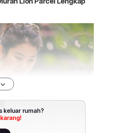
es keluar rumah?
ekarang!