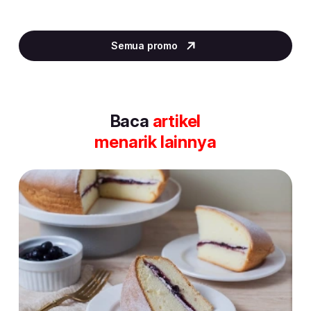
Item
2
Semua promo
of
30
Baca
artikel
menarik lainnya