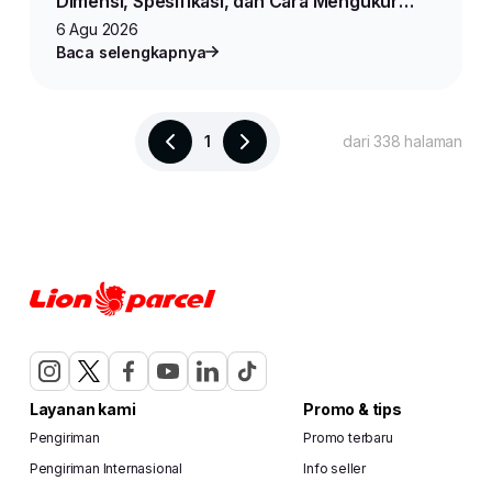
Dimensi, Spesifikasi, dan Cara Mengukur
Produk untuk Jualan Online
6 Agu 2026
Baca selengkapnya
1
dari 338 halaman
Layanan kami
Promo & tips
Pengiriman
Promo terbaru
Pengiriman Internasional
Info seller