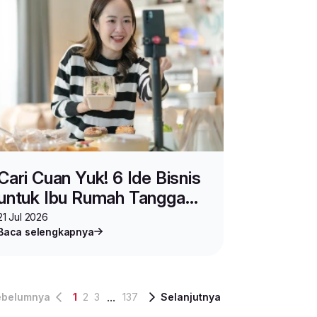
Cari Cuan Yuk! 6 Ide Bisnis
untuk Ibu Rumah Tangga
yang Mudah Dimulai
21 Jul 2026
Baca selengkapnya
...
ebelumnya
1
2
3
137
Selanjutnya