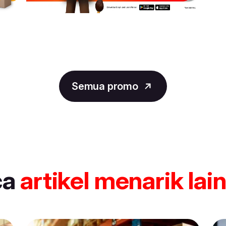
Semua promo
ca
artikel
menarik lai