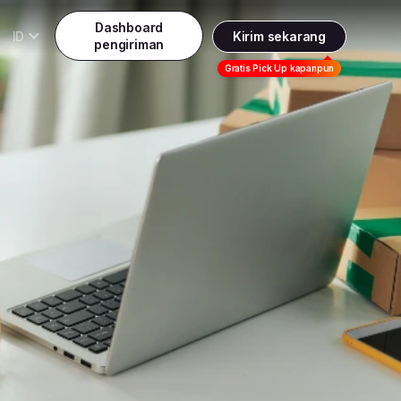
Dashboard
ID
Kirim sekarang
pengiriman
Daftar
Gratis Pick Up kapanpun
Indonesia
Indonesia
Masuk
English
Malaysia