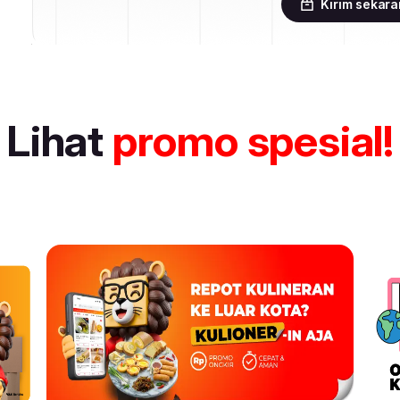
Kirim sekar
Lihat
promo spesial!