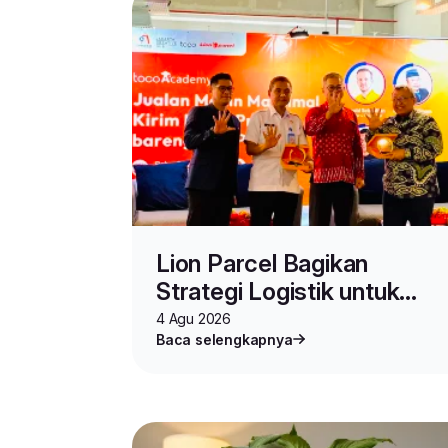
Lion Parcel Bagikan
Strategi Logistik untuk
Seller di Toco Academy
4 Agu 2026
Baca selengkapnya
Vol.2