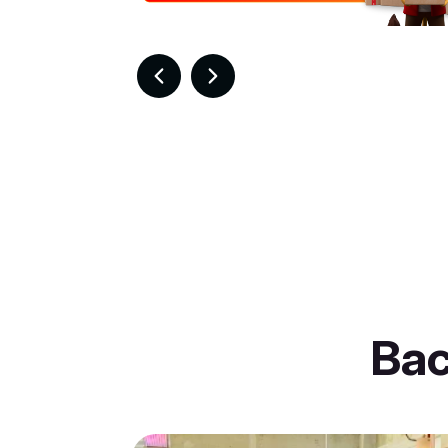
Item
5
of
30
Ba