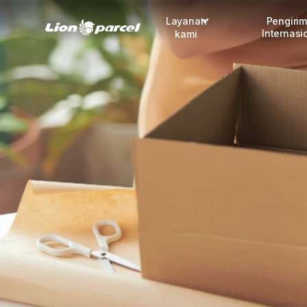
Layanan
Pengiri
Internasi
kami
Pengiriman
COD
Fulfillment
Korporasi
Daftar jadi Mitra
Lacak pendaftaran Mitra