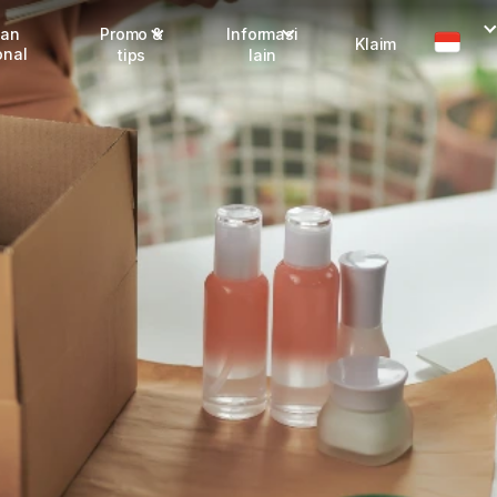
man
Promo &
Informasi
Klaim
onal
tips
lain
Promo terbaru
Dangerous Goods
Info seller
Karantina
Info mitra
FAQ
Tentang kami
Karir