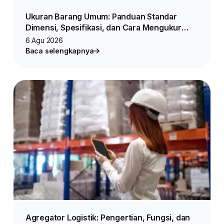
Ukuran Barang Umum: Panduan Standar
Dimensi, Spesifikasi, dan Cara Mengukur
Produk untuk Jualan Online
6 Agu 2026
Baca selengkapnya
Agregator Logistik: Pengertian, Fungsi, dan