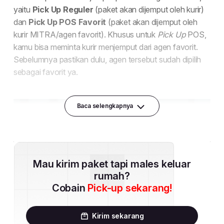
Baca selengkapnya
Mau kirim paket tapi males keluar
rumah?
Cobain
Pick-up sekarang!
Kirim sekarang