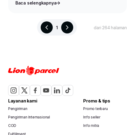
Baca selengkapnya
1
dari 264 halaman
Layanan kami
Promo & tips
Pengiriman
Promo terbaru
Pengiriman Internasional
Info seller
COD
Info mitra
Fulfillment