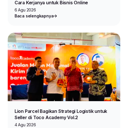
Cara Kerjanya untuk Bisnis Online
6 Agu 2026
Baca selengkapnya
#jasapengiriman
Bagikan
Lion Parcel Bagikan Strategi Logistik untuk
Seller di Toco Academy Vol.2
4 Agu 2026