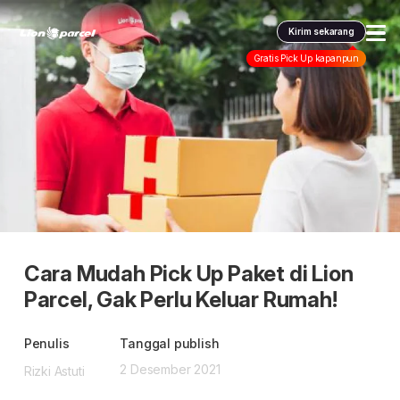
Kirim sekarang
Gratis Pick Up kapanpun
Layanan kami
Pengiriman
Pengiriman Internasional
COD
Promo & tips
Promo terbaru
Fulfillment
Informasi lain
Dangerous Goods
Info seller
Cara Mudah Pick Up Paket di Lion
Korporasi
Klaim
Parcel, Gak Perlu Keluar Rumah!
Karantina
Info mitra
Daftar jadi Mitra
Indonesia
Penulis
Tanggal publish
FAQ
Lacak pendaftaran Mitra
2 Desember 2021
Rizki Astuti
ID
Indonesia