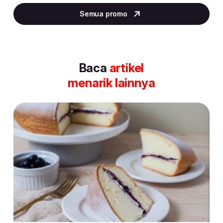
2
Semua promo
of
30
Baca
artikel
menarik lainnya