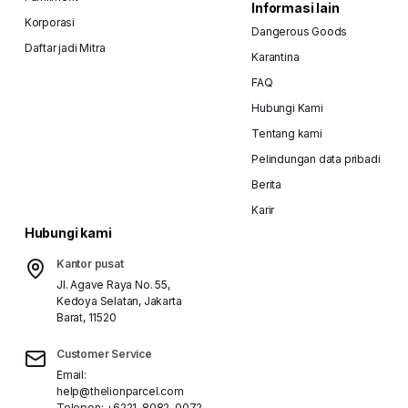
Informasi lain
Korporasi
Dangerous Goods
Daftar jadi Mitra
Karantina
FAQ
Hubungi Kami
Tentang kami
Pelindungan data pribadi
Berita
Karir
Hubungi kami
Kantor pusat
Jl. Agave Raya No. 55,
Kedoya Selatan, Jakarta
Barat, 11520
Customer Service
Email:
help@thelionparcel.com
Telepon:
+6221-8082-0072