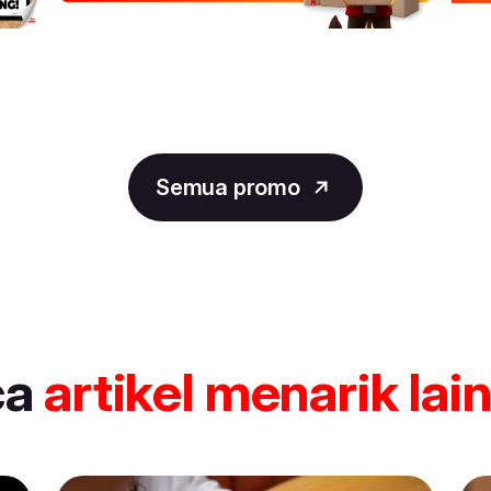
Semua promo
ca
artikel
menarik lai