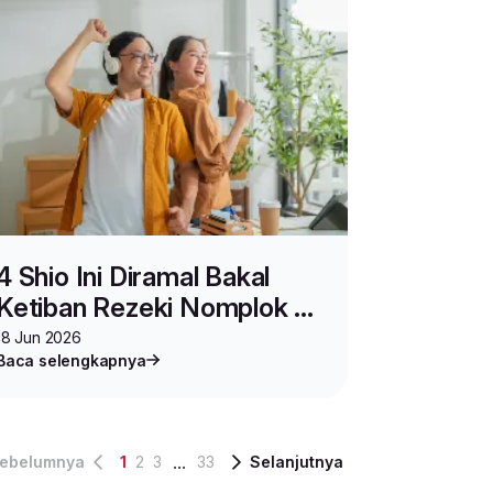
4 Shio Ini Diramal Bakal
Ketiban Rezeki Nomplok di
Pertengahan Tahun
18 Jun 2026
Baca selengkapnya
...
ebelumnya
1
2
3
33
Selanjutnya