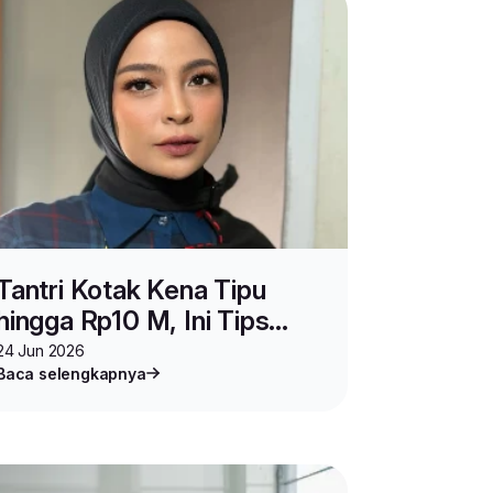
Tantri Kotak Kena Tipu
hingga Rp10 M, Ini Tips
Biar Kamu Gak Ikut Jadi
24 Jun 2026
Baca selengkapnya
Korban