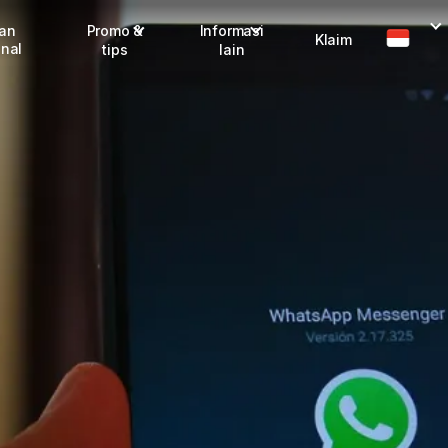
man
Promo &
Informasi
Klaim
onal
tips
lain
I
Promo terbaru
Dangerous Goods
Info seller
Karantina
M
Info mitra
FAQ
Tentang kami
Karir