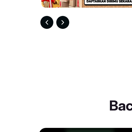
Item
4
of
30
Ba