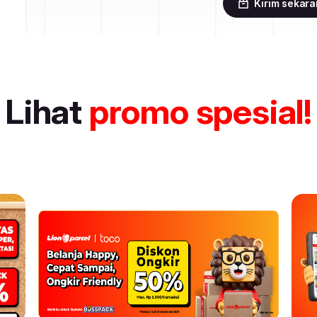
Kirim sekar
Lihat
promo spesial!