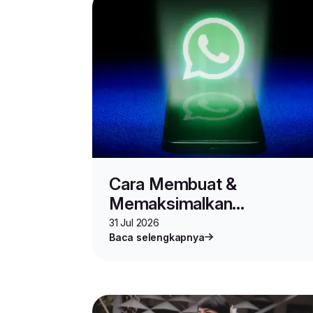
Cara Membuat &
Memaksimalkan
WhatsApp Community
31 Jul 2026
Baca selengkapnya
untuk Jualan