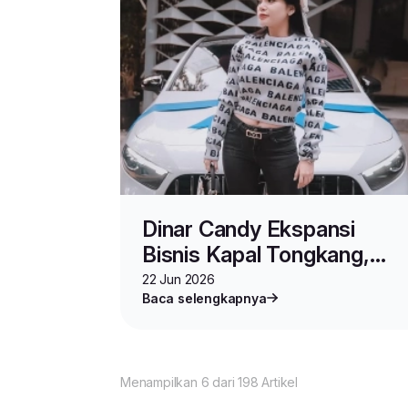
Dinar Candy Ekspansi
Bisnis Kapal Tongkang,
Jadi Inspirasi Usaha!
22 Jun 2026
Baca selengkapnya
Menampilkan 6 dari 198 Artikel