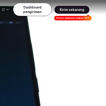
Dashboard
ID
Kirim sekarang
pengiriman
Daftar
Promo weekend diskon 25%
Indonesia
ndonesia
Masuk
English
alaysia