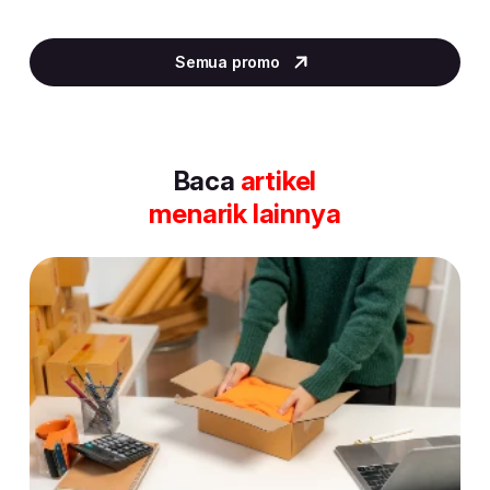
Item
5
Semua promo
of
30
Baca
artikel
menarik lainnya