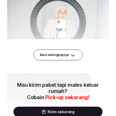
Baca selengkapnya
Mau kirim paket tapi males keluar
rumah?
Cobain
Pick-up sekarang!
Kirim sekarang