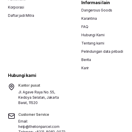
Informasi lain
Korporasi
Dangerous Goods
Daftar jadi Mitra
Karantina
FAQ
Hubungi Kami
Tentang kami
Pelindungan data pribadi
Berita
Karir
Hubungi kami
Kantor pusat
Jl. Agave Raya No. 55,
Kedoya Selatan, Jakarta
Barat, 11520
Customer Service
Email:
help@thelionparcel.com
Telepon:
+6221-8082-0072