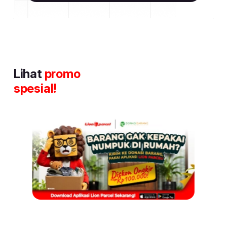
Lihat
promo
spesial!
Item