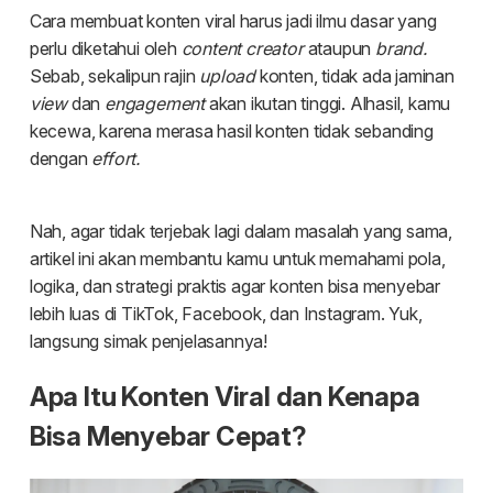
Tentang kami
Indonesia
Dashboard pengiriman
Malaysia
Karir
Daftar
English
Masuk