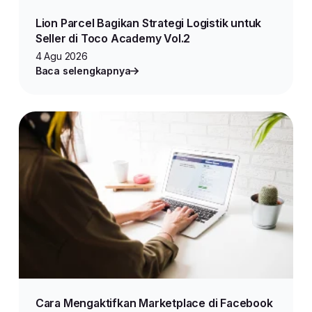
Lion Parcel Bagikan Strategi Logistik untuk
Seller di Toco Academy Vol.2
4 Agu 2026
Baca selengkapnya
Cara Mengaktifkan Marketplace di Facebook