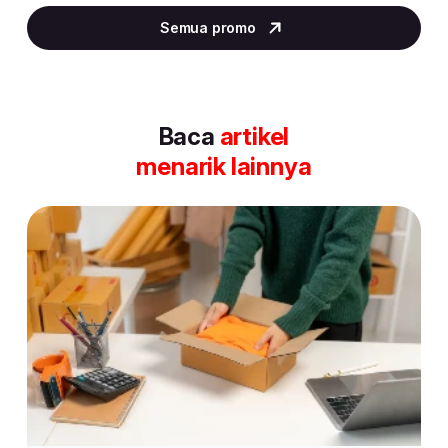
2
Semua promo
of
30
Baca
artikel
menarik lainnya