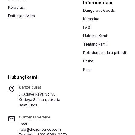
Informasi lain
Korporasi
Dangerous Goods
Daftar jadi Mitra
Karantina
FAQ
Hubungi Kami
Tentang kami
Pelindungan data pribadi
Berita
Karir
Hubungi kami
Kantor pusat
Jl. Agave Raya No. 55,
Kedoya Selatan, Jakarta
Barat, 11520
Customer Service
Email:
help@thelionparcel.com
Telepon:
+6221-8082-0072