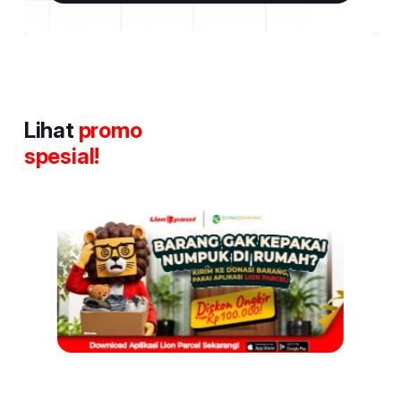
Lihat
promo
spesial!
Item