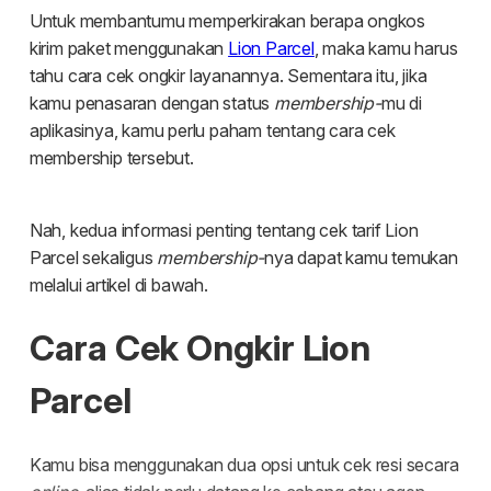
Tentang kami
Indonesia
Dashboard pengiriman
Malaysia
Karir
Daftar
English
Masuk