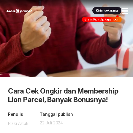
Kirim sekarang
Gratis Pick Up kapanpun
Layanan kami
Pengiriman
Pengiriman Internasional
COD
Promo & tips
Promo terbaru
Fulfillment
Informasi lain
Dangerous Goods
Info seller
Cara Cek Ongkir dan Membership
Korporasi
Klaim
Lion Parcel, Banyak Bonusnya!
Karantina
Info mitra
Daftar jadi Mitra
Indonesia
Penulis
Tanggal publish
FAQ
Lacak pendaftaran Mitra
22 Juli 2024
Rizki Astuti
ID
Indonesia