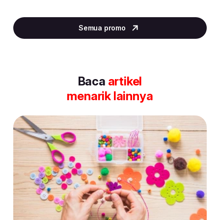
Item
2
Semua promo
of
30
Baca
artikel
menarik lainnya