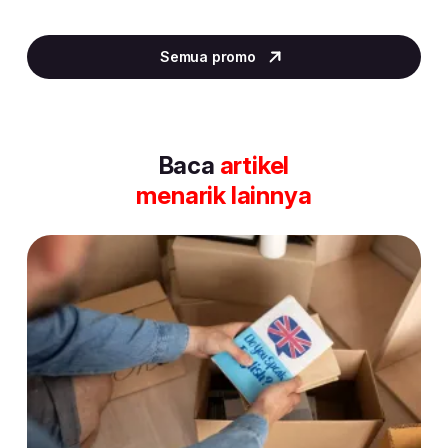
Item
2
Semua promo
of
30
Baca
artikel
menarik lainnya