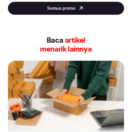
2
Semua promo
of
30
Baca
artikel
menarik lainnya