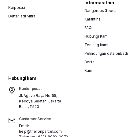
Informasi lain
Korporasi
Dangerous Goods
Daftar jadi Mitra
Karantina
FAQ
Hubungi Kami
Tentang kami
Pelindungan data pribadi
Berita
Karir
Hubungi kami
Kantor pusat
Jl. Agave Raya No. 55,
Kedoya Selatan, Jakarta
Barat, 11520
Customer Service
Email:
help@thelionparcel.com
Telepon:
+6221-8082-0072