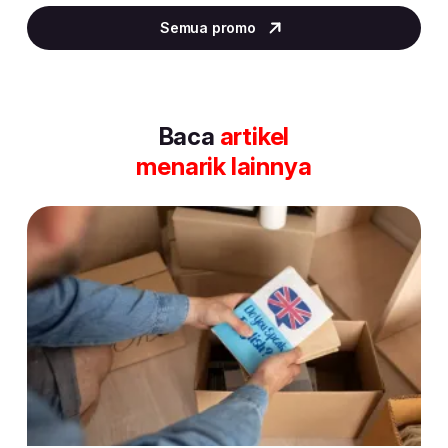
5
Semua promo
of
30
Baca
artikel
menarik lainnya