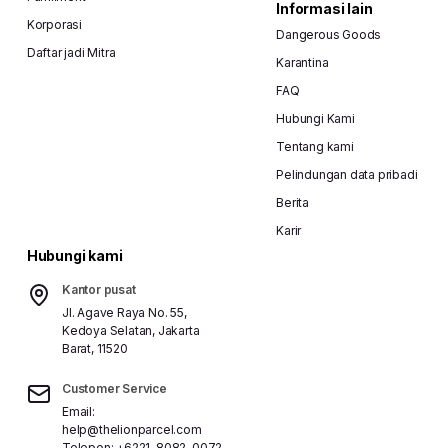
Informasi lain
Korporasi
Dangerous Goods
Daftar jadi Mitra
Karantina
FAQ
Hubungi Kami
Tentang kami
Pelindungan data pribadi
Berita
Karir
Hubungi kami
Kantor pusat
Jl. Agave Raya No. 55,
Kedoya Selatan, Jakarta
Barat, 11520
Customer Service
Email:
help@thelionparcel.com
Telepon:
+6221-8082-0072