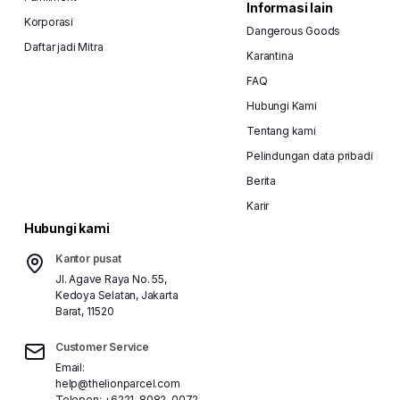
Informasi lain
Korporasi
Dangerous Goods
Daftar jadi Mitra
Karantina
FAQ
Hubungi Kami
Tentang kami
Pelindungan data pribadi
Berita
Karir
Hubungi kami
Kantor pusat
Jl. Agave Raya No. 55,
Kedoya Selatan, Jakarta
Barat, 11520
Customer Service
Email:
help@thelionparcel.com
Telepon:
+6221-8082-0072