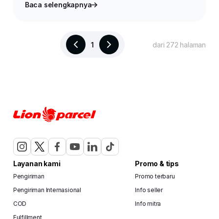
Baca selengkapnya
1
dari 272 halaman
Layanan kami
Promo & tips
Pengiriman
Promo terbaru
Pengiriman Internasional
Info seller
COD
Info mitra
Fulfillment