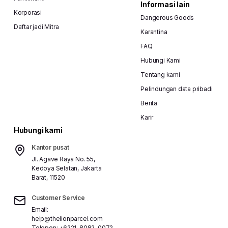
Informasi lain
Korporasi
Dangerous Goods
Daftar jadi Mitra
Karantina
FAQ
Hubungi Kami
Tentang kami
Pelindungan data pribadi
Berita
Karir
Hubungi kami
Kantor pusat
Jl. Agave Raya No. 55,
Kedoya Selatan, Jakarta
Barat, 11520
Customer Service
Email:
help@thelionparcel.com
Telepon:
+6221-8082-0072