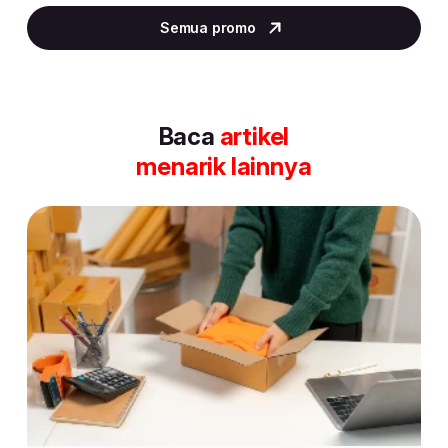
2
Semua promo
of
30
Baca
artikel
menarik lainnya