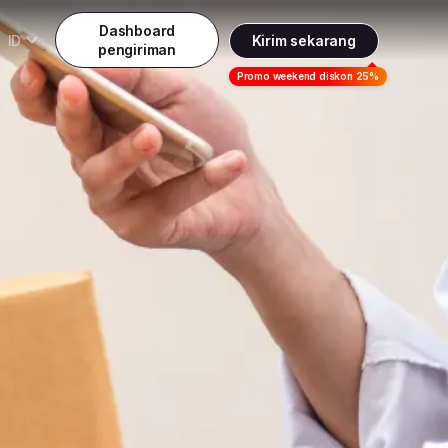
Dashboard
ID
Kirim sekarang
pengiriman
Daftar
Promo weekend diskon 25%
Indonesia
ndonesia
Masuk
English
alaysia