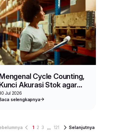
Mengenal Cycle Counting,
Kunci Akurasi Stok agar
Bisnis Berjalan Strategis
30 Jul 2026
Baca selengkapnya
...
ebelumnya
1
2
3
121
Selanjutnya