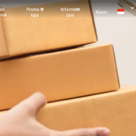
man
Promo &
Informasi
Klaim
onal
tips
lain
I
Promo terbaru
Dangerous Goods
Info seller
Karantina
M
Info mitra
FAQ
Tentang kami
Karir