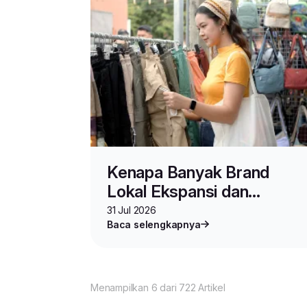
Kenapa Banyak Brand
Lokal Ekspansi dan
Berjualan di Malaysia?
31 Jul 2026
Baca selengkapnya
Menampilkan 6 dari 722 Artikel