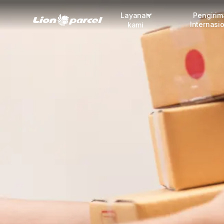
Layanan
Pengiri
Internasi
kami
Pengiriman
COD
Fulfillment
Korporasi
Daftar jadi Mitra
Lacak pendaftaran Mitra