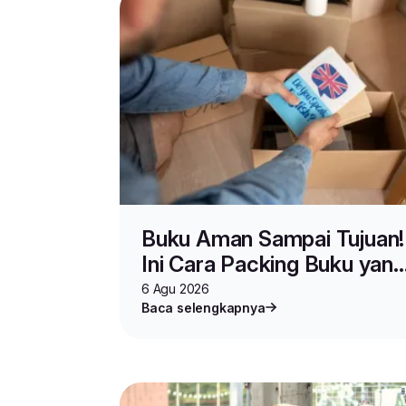
Buku Aman Sampai Tujuan!
Ini Cara Packing Buku yang
Benar untuk Jualan dan
6 Agu 2026
Baca selengkapnya
Pindahan