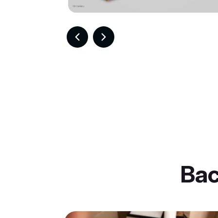
Item
2
of
30
Ba