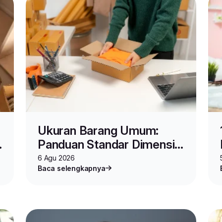
Ukuran Barang Umum:
Panduan Standar Dimensi,
Spesifikasi, dan Cara
6 Agu 2026
Baca selengkapnya
Mengukur Produk untuk
Jualan Online