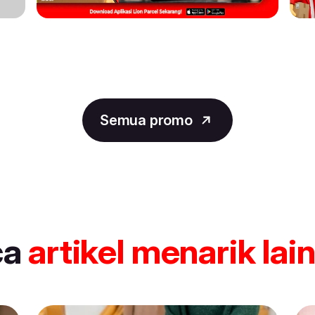
Semua promo
ca
artikel
menarik lai