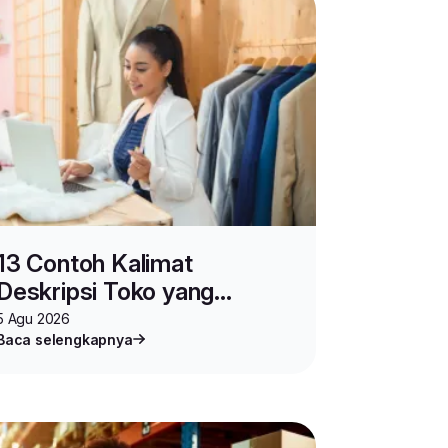
13 Contoh Kalimat
Deskripsi Toko yang
Ampuh Pikat Pembeli
5 Agu 2026
Baca selengkapnya