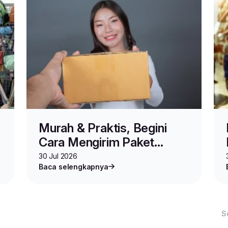
Murah & Praktis, Begini
Cara Mengirim Paket
Online Shop via MINIPACK
30 Jul 2026
Baca selengkapnya
S