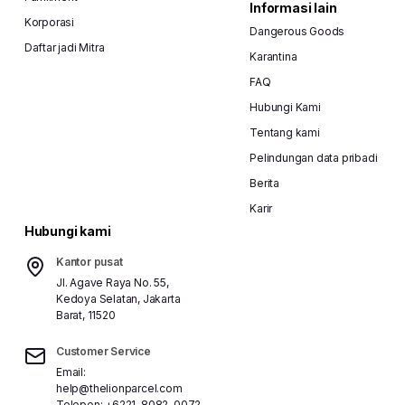
Informasi lain
Korporasi
Dangerous Goods
Daftar jadi Mitra
Karantina
FAQ
Hubungi Kami
Tentang kami
Pelindungan data pribadi
Berita
Karir
Hubungi kami
Kantor pusat
Jl. Agave Raya No. 55,
Kedoya Selatan, Jakarta
Barat, 11520
Customer Service
Email:
help@thelionparcel.com
Telepon:
+6221-8082-0072