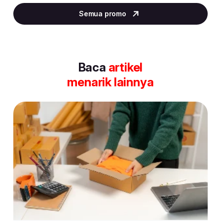
5
Semua promo
of
30
Baca
artikel
menarik lainnya