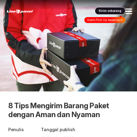
Kirim sekarang
Gratis Pick Up kapanpun
Layanan kami
Pengiriman
Pengiriman Internasional
COD
Promo & tips
Promo terbaru
Fulfillment
Informasi lain
Dangerous Goods
Info seller
Korporasi
Klaim
8 Tips Mengirim Barang Paket
Karantina
Info mitra
Daftar jadi Mitra
Indonesia
dengan Aman dan Nyaman
FAQ
Lacak pendaftaran Mitra
ID
Indonesia
Penulis
Tanggal publish