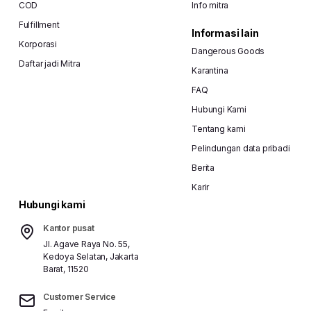
COD
Info mitra
Fulfillment
Informasi lain
Korporasi
Dangerous Goods
Daftar jadi Mitra
Karantina
FAQ
Hubungi Kami
Tentang kami
Pelindungan data pribadi
Berita
Karir
Hubungi kami
Kantor pusat
Jl. Agave Raya No. 55,
Kedoya Selatan, Jakarta
Barat, 11520
Customer Service