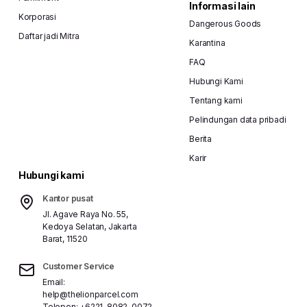
Informasi lain
Korporasi
Dangerous Goods
Daftar jadi Mitra
Karantina
FAQ
Hubungi Kami
Tentang kami
Pelindungan data pribadi
Berita
Karir
Hubungi kami
Kantor pusat
Jl. Agave Raya No. 55,
Kedoya Selatan, Jakarta
Barat, 11520
Customer Service
Email:
help@thelionparcel.com
Telepon:
+6221-8082-0072