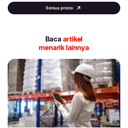
2
Semua promo
of
30
Baca
artikel
menarik lainnya