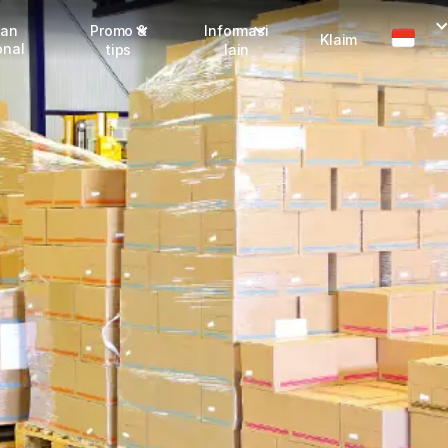
man
Promo &
Informasi
Klaim
onal
tips
lain
Promo terbaru
Dangerous Goods
Info seller
Karantina
Info mitra
FAQ
Tentang kami
Karir