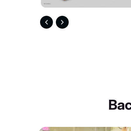
Item
2
of
30
Ba