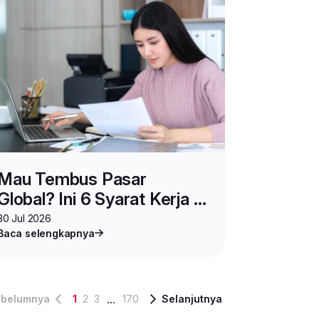
Mau Tembus Pasar
Global? Ini 6 Syarat Kerja &
Usaha di Luar Negeri!
30 Jul 2026
Baca selengkapnya
...
belumnya
1
2
3
170
Selanjutnya