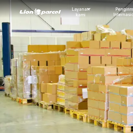
Layanan
Pengiri
Internasi
kami
Pengiriman
COD
Fulfillment
Korporasi
Daftar jadi Mitra
Lacak pendaftaran Mitra