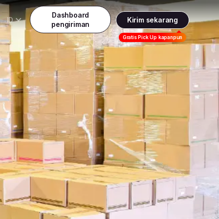
Dashboard
ID
Kirim sekarang
pengiriman
Daftar
Gratis Pick Up kapanpun
Indonesia
Indonesia
Masuk
English
Malaysia