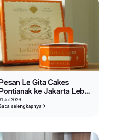
Pesan Le Gita Cakes
Pontianak ke Jakarta Lebih
Praktis di Kulioner Lion
31 Jul 2026
Baca selengkapnya
Parcel