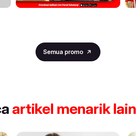
Semua promo
ca
artikel
menarik lai