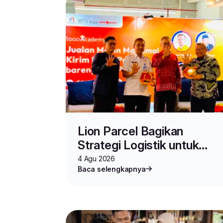
Lion Parcel Bagikan
Strategi Logistik untuk
Seller di Toco Academy
4 Agu 2026
Baca selengkapnya
Vol.2