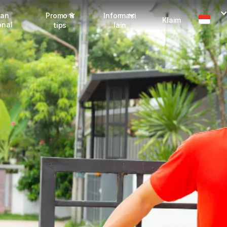
man
Promo &
Informasi
Klaim
onal
tips
lain
Promo terbaru
Dangerous Goods
Info seller
Karantina
Info mitra
FAQ
Tentang kami
Karir