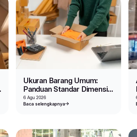
Ukuran Barang Umum:
Panduan Standar Dimensi,
Spesifikasi, dan Cara
6 Agu 2026
Baca selengkapnya
Mengukur Produk untuk
Jualan Online