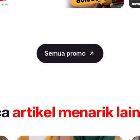
Semua promo
ca
artikel
menarik lai