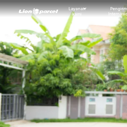
Layanan
Pengiri
Internasi
kami
Pengiriman
COD
Fulfillment
Korporasi
Daftar jadi Mitra
Lacak pendaftaran Mitra