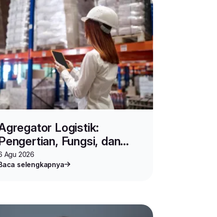
Agregator Logistik:
Pengertian, Fungsi, dan
Cara Kerjanya untuk Bisnis
6 Agu 2026
Baca selengkapnya
Online