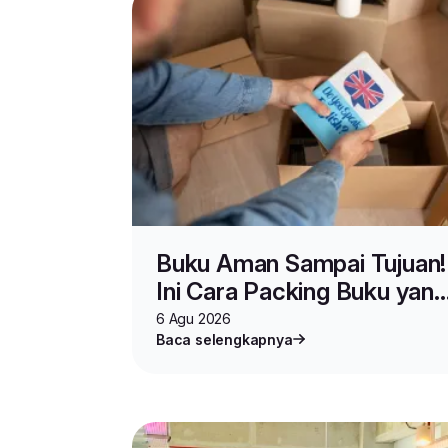
Buku Aman Sampai Tujuan!
Ini Cara Packing Buku yang
Benar untuk Jualan dan
6 Agu 2026
Baca selengkapnya
Pindahan