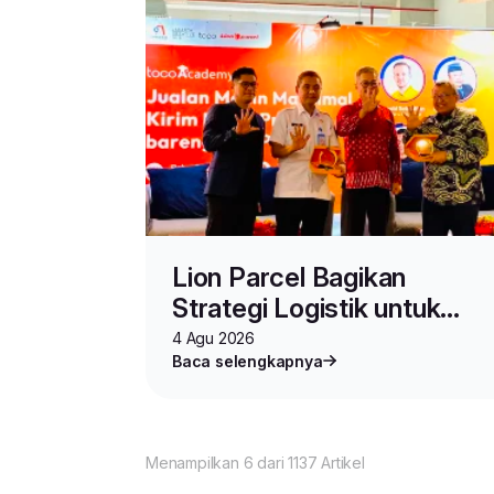
Lion Parcel Bagikan
Strategi Logistik untuk
Seller di Toco Academy
4 Agu 2026
Baca selengkapnya
Vol.2
Menampilkan 6 dari 1137 Artikel