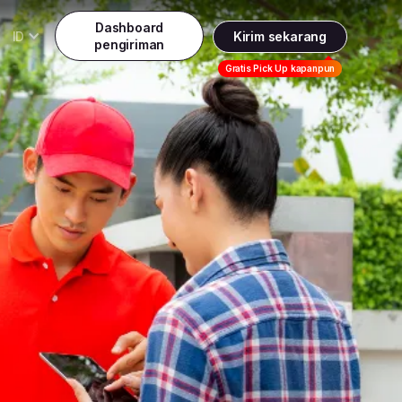
Dashboard
ID
Kirim sekarang
pengiriman
Daftar
Gratis Pick Up kapanpun
Indonesia
Indonesia
Masuk
English
Malaysia