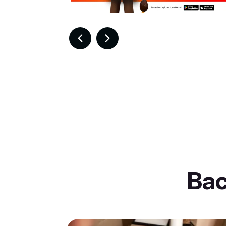
Item
7
of
30
Ba