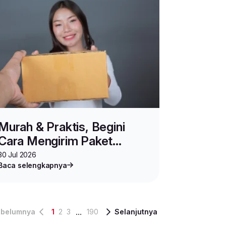
Murah & Praktis, Begini
Cara Mengirim Paket
Online Shop via MINIPACK
30 Jul 2026
Baca selengkapnya
...
belumnya
1
2
3
190
Selanjutnya