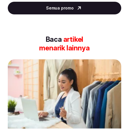
5
Semua promo
of
30
Baca
artikel
menarik lainnya