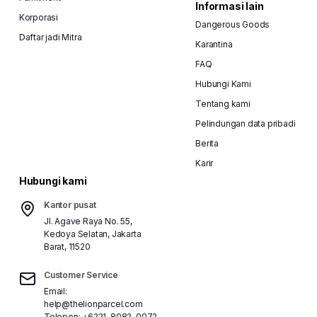
Informasi lain
Korporasi
Dangerous Goods
Daftar jadi Mitra
Karantina
FAQ
Hubungi Kami
Tentang kami
Pelindungan data pribadi
Berita
Karir
Hubungi kami
Kantor pusat
Jl. Agave Raya No. 55,
Kedoya Selatan, Jakarta
Barat, 11520
Customer Service
Email:
help@thelionparcel.com
Telepon:
+6221-8082-0072