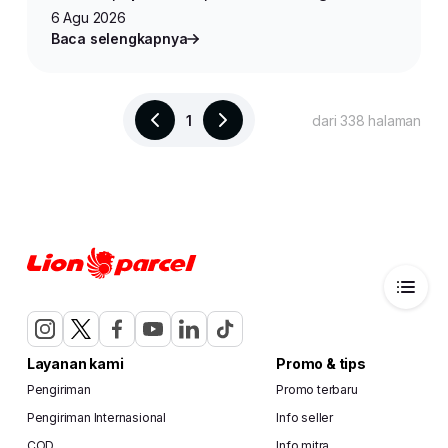
Produk untuk Jualan Online
6 Agu 2026
Baca selengkapnya
1
dari 338 halaman
Layanan kami
Promo & tips
Pengiriman
Promo terbaru
Pengiriman Internasional
Info seller
COD
Info mitra