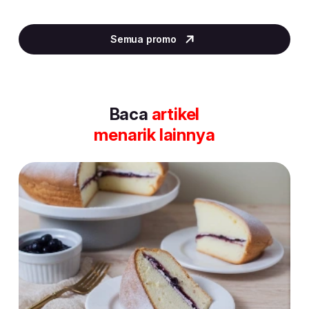
Item
5
Semua promo
of
30
Baca
artikel
menarik lainnya