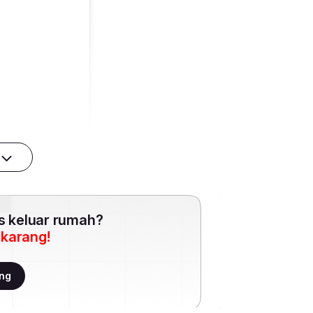
es keluar rumah?
ekarang!
ang