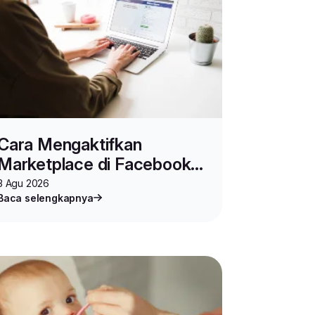
Cara Mengaktifkan
Marketplace di Facebook
untuk Jualan Online
3 Agu 2026
Baca selengkapnya