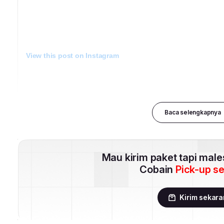
Baca selengkapnya
Mau kirim paket tapi mal
Cobain
Pick-up s
Kirim sekar