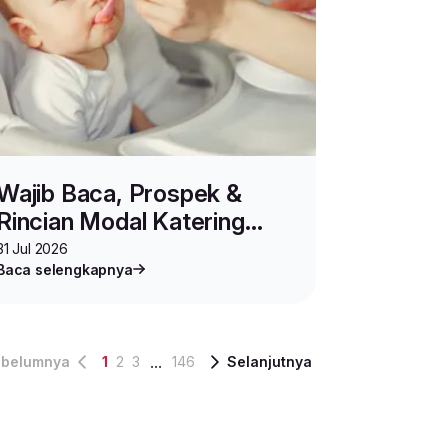
Wajib Baca, Prospek &
Rincian Modal Katering
paket
MPASI serta Tips
31 Jul 2026
Baca selengkapnya
Suksesnya
...
belumnya
1
2
3
146
Selanjutnya