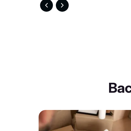
Item
7
of
30
Ba