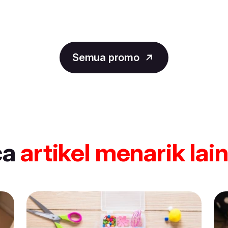
Semua promo
ca
artikel
menarik lai