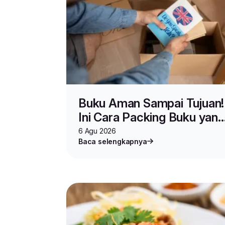
Buku Aman Sampai Tujuan!
Ini Cara Packing Buku yang
Benar untuk Jualan dan
6 Agu 2026
Baca selengkapnya
Pindahan