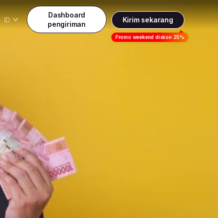
Dashboard
ID
Kirim sekarang
pengiriman
Daftar
Promo weekend diskon 25%
Indonesia
ndonesia
Masuk
English
alaysia