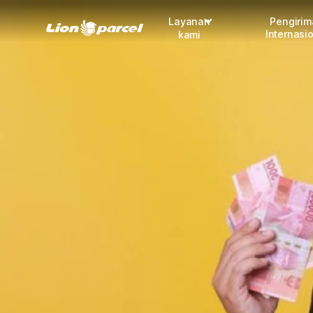
Layanan
Pengiri
Internasi
kami
Pengiriman
COD
Fulfillment
Korporasi
Daftar jadi Mitra
Lacak pendaftaran Mitra