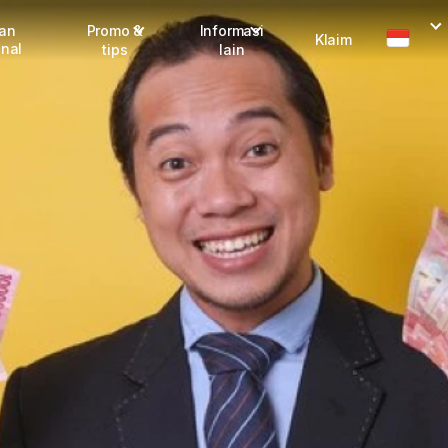
man
Promo &
Informasi
Klaim
onal
tips
lain
I
Promo terbaru
Dangerous Goods
Info seller
Karantina
M
Info mitra
FAQ
Tentang kami
Karir