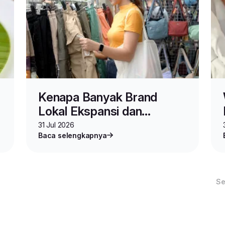
Kenapa Banyak Brand
Lokal Ekspansi dan
#permodalan
#idebisnis
#strategibisnis
#kirim
Berjualan di Malaysia?
31 Jul 2026
Baca selengkapnya
Se